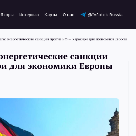
Обзоры
Интервью
Карты
О нас
@Infotek_Russia
ага: энергетические санкции против РФ — харакири для экономики Европы
 энергетические санкции
ри для экономики Европы
Новости
Статьи
Обзоры