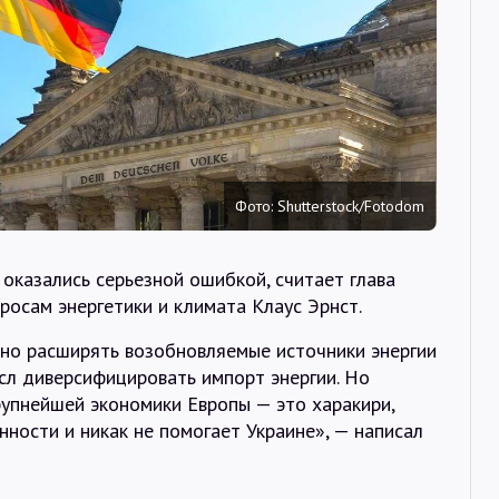
Интервью
Карты
О нас
Фото: Shutterstock/Fotodom
@Infotek_Russia
 оказались серьезной ошибкой, считает глава
росам энергетики и климата Клаус Эрнст.
ьно расширять возобновляемые источники энергии
сл диверсифицировать импорт энергии. Но
рупнейшей экономики Европы — это харакири,
ности и никак не помогает Украине», — написал