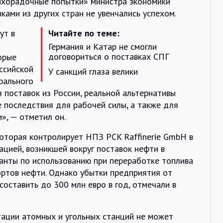
ихорадочные попытки» министра экономики
вками из других стран не увенчались успехом.
ут в
Читайте по теме:
Германия и Катар не смогли
договориться о поставках СПГ
орые
ссийской
У санкций глаза велики
рального
я поставок из России, реальной альтернативы
 последствия для рабочей силы, а также для
», — отметил он.
которая контролирует НПЗ PCK Raffinerie GmbH в
ацией, возникшей вокруг поставок нефти в
ианты по использованию при переработке топлива
ортов нефти. Однако убытки предприятия от
составить до 300 млн евро в год, отмечали в
тации атомных и угольных станций не может