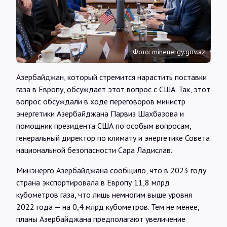
Интервью
Карты
Фото: minenergy.gov.az
О нас
Азербайджан, который стремится нарастить поставки
газа в Европу, обсуждает этот вопрос с США. Так, этот
вопрос обсуждали в ходе переговоров министр
@Infotek_Russia
энергетики Азербайджана Парвиз Шахбазова и
помощник президента США по особым вопросам,
генеральный директор по климату и энергетике Совета
национальной безопасности Сара Ладислав.
Минэнерго Азербайджана сообщило, что в 2023 году
страна экспортировала в Европу 11,8 млрд
кубометров газа, что лишь немногим выше уровня
2022 года — на 0,4 млрд кубометров. Тем не менее,
планы Азербайджана предполагают увеличение