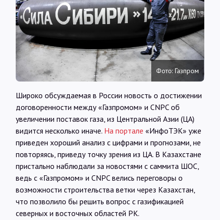
Интервью
Карты
О нас
Фото: Газпром
Широко обсуждаемая в России новость о достижении
@Infotek_Russia
договоренности между «Газпромом» и CNPC об
увеличении поставок газа, из Центральной Азии (ЦА)
видится несколько иначе.
На портале
«ИнфоТЭК» уже
приведен хороший анализ с цифрами и прогнозами, не
повторяясь, приведу точку зрения из ЦА. В Казахстане
пристально наблюдали за новостями с саммита ШОС,
ведь с «Газпромом» и CNPC велись переговоры о
возможности строительства ветки через Казахстан,
что позволило бы решить вопрос с газификацией
северных и восточных областей РК.