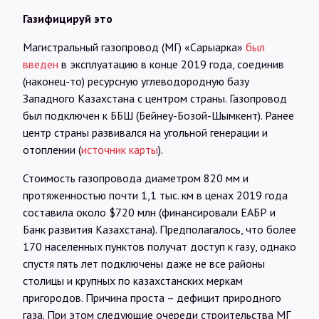
Газифицируй это
Магистральный газопровод (МГ) «Сарыарка»
был
введен
в эксплуатацию в конце 2019 года, соединив
(наконец-то) ресурсную углеводородную базу
Западного Казахстана с центром страны. Газопровод
был подключен к ББШ (Бейнеу-Бозой-Шымкент). Ранее
центр страны развивался на угольной генерации и
отоплении (
источник карты
).
Стоимость газопровода диаметром 820 мм и
протяженностью почти 1,1 тыс. км в ценах 2019 года
составила около $720 млн (финансировали ЕАБР и
Банк развития Казахстана). Предполагалось, что более
170 населенных пунктов получат доступ к газу, однако
спустя пять лет подключены даже не все районы
столицы и крупных по казахстанских меркам
пригородов. Причина проста – дефицит природного
газа. При этом следующие очереди строительства МГ