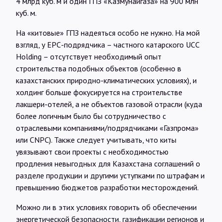
4 млрд куб. м и один ГПЗ «Казмунайгаза» на 900 млн
куб. м.
На «китовые» ГПЗ надеяться особо не нужно. На мой
взгляд, у ЕРС-подрядчика – частного катарского UCC
Holding – отсутствует необходимый опыт
строительства подобных объектов (особенно в
казахстанских природно-климатических условиях), и
холдинг больше фокусируется на строительстве
лакшери-отелей, а не объектов газовой отрасли (куда
более логичным было бы сотрудничество с
отраслевыми компаниями/подрядчиками «Газпрома»
или CNPC). Также следует учитывать, что киты
увязывают свои проекты с необходимостью
продления невыгодных для Казахстана соглашений о
разделе продукции и другими уступками по штрафам и
превышению бюджетов разработки месторождений.
Можно ли в этих условиях говорить об обеспечении
энергетической безопасности, газификации регионов и