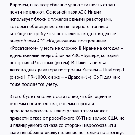
Впрочем, и на потребление урана эти шесть стран
почти не влияют. Основной парк АЭС Индии
использует блоки с тяжеловодными реакторами,
которым обогащение для их ядерного топлива
вообще не требуется, поставки на водно-водяные
энергоблоки АЭС «Куданкулам», построенным
«Росатомом», учесть не сложно. В Иране на сегодня –
единственный энергоблок на АЭС «Бушер», который
построил «Росатом» (учтем). В Пакистане два
легководных реактора построены Китаем – Hualong-1
(он же HPR-1000, он же – «Дракон-1»), ОУП для них
тоже поддается учету.
Этого будет вполне достаточно, чтобы оценить
объемы производства, объемы спроса и
проанализировать, к каким результатам может
привести отказ от российского ОУП не только США, но
и планируемого отказа со стороны Евросоюза. Эти
шаги неизбежно окажут влияние не только на атомную