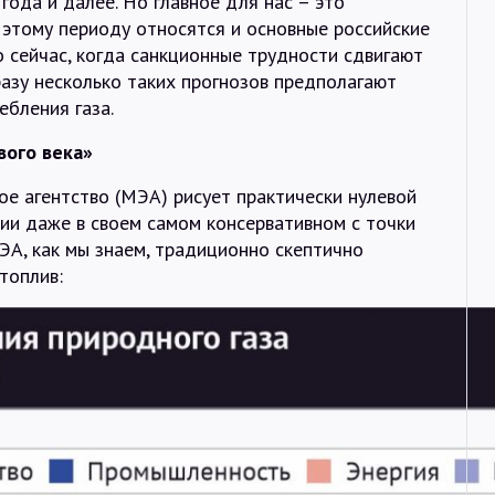
года и далее. Но главное для нас – это
 этому периоду относятся и основные российские
о сейчас, когда санкционные трудности сдвигают
разу несколько таких прогнозов предполагают
ебления газа.
вого века»
е агентство (МЭА) рисует практически нулевой
ции даже в своем самом консервативном с точки
ЭА, как мы знаем, традиционно скептично
топлив: