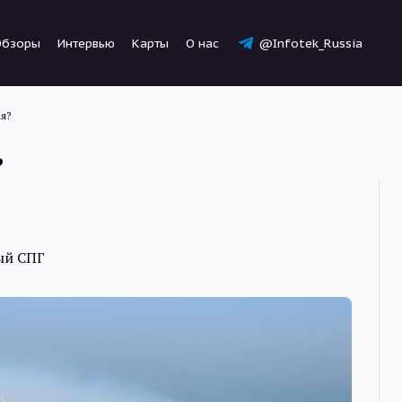
Обзоры
Интервью
Карты
О нас
@Infotek_Russia
я?
?
Новости
ый СПГ
Статьи
Обзоры