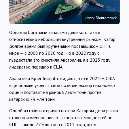
Интервью
Фото: Shutterstock
Карты
Обладая богатыми запасами дешевого газа и
относительно небольшим внутренним рынком, Катар
О нас
долгое время был крупнейшим поставщиком СПГ в
мире — с 2008 по 2020 год. Но в 2022 году с
пьедестала его сместила Австралия, а в 2023 году
@Infotek_Russia
лидерство перешло к США.
Аналитики Kpler Insight ожидают, что в 2024-м США
еще больше укрепят свои позиции экспортера номер
один и поставят на рынок 87 млн тонн против
катарских 79 млн тонн.
Одной из главных причин потери Катаром доли рынка
стало неизменное число экспортных мощностей по
СПГ — около 77 млн тонн с 2011 года, хотя