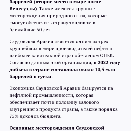
баррелей (второе место в мире после
Интервью
Венесуэлы)
. Также имеются крупные
месторождения природного газа, которые
смогут обеспечить страну топливом в
Карты
ближайшие 50 лет.
Саудовская Аравия является одним из трех
О нас
крупнейших в мире производителей нефти и
наиболее влиятельной страной-членом ОПЕК.
Согласно данным этой организации,
@Infotek_Russia
в 2022 году
добыча в стране составляла около 10,5 млн
баррелей в сутки
.
Экономика Саудовской Аравии базируется на
нефтяной промышленности, которая
обеспечивает почти половину валового
внутреннего продукта страны, а также порядка
75% доходов бюджета.
Основные месторождения Саудовской