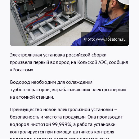
Интервью
Карты
Фото: www.rosatom.ru
О нас
Электролизная установка российской сборки
произвела первый водород на Кольской АЭС, сообщил
@Infotek_Russia
«Росатом».
Водород необходим для охлаждения
турбогенераторов, вырабатывающих электроэнергию
на атомной станции.
Преимущество новой электролизной установки —
безопасность и чистота продукции. Она производит
водород чистотой 99,999%, а работа установки
контролируется при помощи датчиков контроля
водорода, которые реагируют на превышение