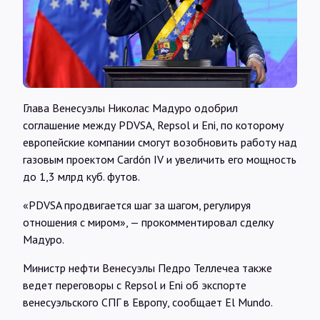
Интервью
Карты
О нас
Глава Венесуэлы Николас Мадуро одобрил
соглашение между PDVSA, Repsol и Eni, по которому
европейские компании смогут возобновить работу над
@Infotek_Russia
газовым проектом Cardón IV и увеличить его мощность
до 1,3 млрд куб. футов.
«PDVSA продвигается шаг за шагом, регулируя
отношения с миром», — прокомментировал сделку
Мадуро.
Министр нефти Венесуэлы Педро Теллечеа также
ведет переговоры с Repsol и Eni об экспорте
венесуэльского СПГ в Европу, сообщает El Mundo.