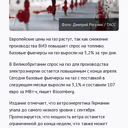
Интервью
Карты
Фото: Дмитрий Рогулин / ТАСС
Европейские цены на газ растут, так как снижение
О нас
производства ВИЭ повышает спрос на топливо.
Базовые фьючерсы на газ выросли на 3,2% за три дня.
@Infotek_Russia
В Великобритании спрос на газ для производства
электроэнергии остается повышенным с конца апреля.
Сегодня базовые фьючерсы на газ с поставкой в
следующем месяце выросли на 3,1% и составили 107
евро за МВт·ч, пишет Bloomberg.
Издание отмечает, что ветроэнергетика Германии
упала до самого низкого уровня с сентября.
Прогнозируется, что мощность ветра останется
ограниченной до конца недели, что также может