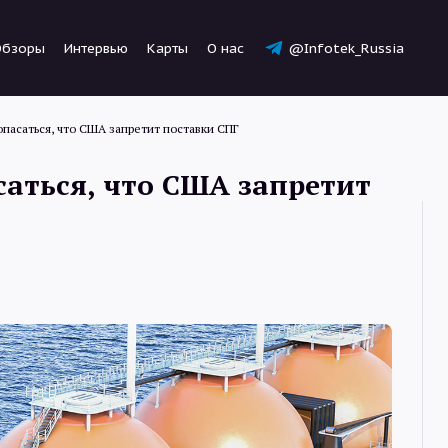
Обзоры
Интервью
Карты
О нас
@Infotek_Russia
опасаться, что США запретит поставки СПГ
саться, что США запретит
Новости
Статьи
Обзоры