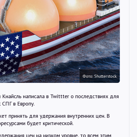
Интервью
Карты
О нас
@Infotek_Russia
Фото: Shutterstock
Кнайсль написала в Twittter о последствиях для
 СПГ в Европу.
ет принять для удержания внутренних цен. В
оресурсами будет критической.
держания цен на низком уровне, то всем этим