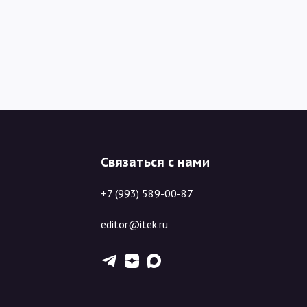
Связаться с нами
+7 (993) 589-00-87
editor@itek.ru
T
Z
X