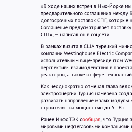
«В ходе наших встреч в Нью-Йорке мы
предварительного соглашения между B
долгосрочных поставок СПГ, которые н
Соглашение предусматривает поставку
СПГ», — написал он в соцсети.
В рамках визита в США турецкий мини
компании Westinghouse Electric Compan
исполнительным вице-президентом We
перспективы взаимодействия в проект
реакторов, а также в сфере технологи
Как неоднократно отмечал глава ведо
электроэнергии Турция намерена созда
развивать направление малых модульн
строительства мощностью до 5 ГВт.
Ранее ИнфоТЭК с
ообщал
, что Турция
мировыми нефтегазовыми компаниями п