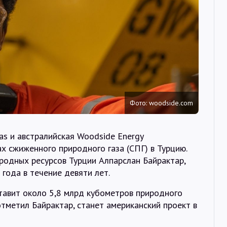
Интервью
Карты
О нас
Фото: woodside.com
@Infotek_Russia
as и австралийская Woodside Energy
х сжиженного природного газа (СПГ) в Турцию.
родных ресурсов Турции Алпарслан Байрактар,
года в течение девяти лет.
тавит около 5,8 млрд кубометров природного
отметил Байрактар, станет американский проект в