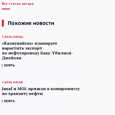
Все статьи автора
Похожие новости
1 день назад
«Казмунайгаз» планирует
нарастить экспорт
по нефтепроводу Баку-Тбилиси-
Джейхан
НЕФТЬ
1 день назад
Janaf и MOL пришли к компромиссу
по транзиту нефти
НЕФТЬ