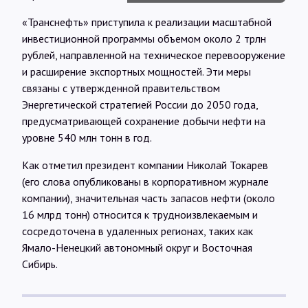
Интервью
«Транснефть» приступила к реализации масштабной
инвестиционной программы объемом около 2 трлн
Карты
рублей, направленной на техническое перевооружение
и расширение экспортных мощностей. Эти меры
связаны с утвержденной правительством
О нас
Энергетической стратегией России до 2050 года,
предусматривающей сохранение добычи нефти на
уровне 540 млн тонн в год.
@Infotek_Russia
Как отметил президент компании Николай Токарев
(его слова опубликованы в корпоративном журнале
компании), значительная часть запасов нефти (около
16 млрд тонн) относится к трудноизвлекаемым и
сосредоточена в удаленных регионах, таких как
Ямало-Ненецкий автономный округ и Восточная
Сибирь.