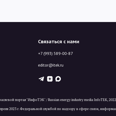
Связаться с нами
+7 (993) 589-00-87
editor@itek.ru
T
Z
X
аслевой портал "ИнфоТЭК" / Russian energy industry media InfoTEK, 202
преля 2023 г. Федеральной службой по надзору в сфере связи, инфор