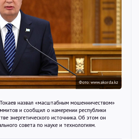
Интервью
Карты
О нас
@Infotek_Russia
Фото: www.akorda.kz
Токаев назвал «масштабным мошенничеством»
аммитов и сообщил о намерении республики
тве энергетического источника. Об этом он
льного совета по науке и технологиям.