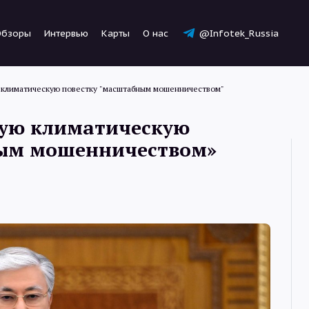
Обзоры
Интервью
Карты
О нас
@Infotek_Russia
ю климатическую повестку "масштабным мошенничеством"
вую климатическую
ным мошенничеством»
Новости
Статьи
Обзоры