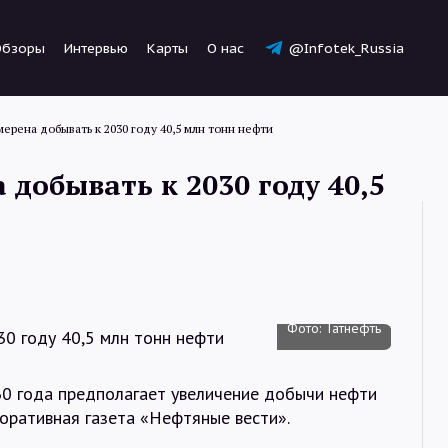
Обзоры
Интервью
Карты
О нас
@Infotek_Russia
мерена добывать к 2030 году 40,5 млн тонн нефти
добывать к 2030 году 40,5
Новости
Статьи
Фото: Татнефть
Обзоры
30 года предполагает увеличение добычи нефти
поративная газета «Нефтяные вести».