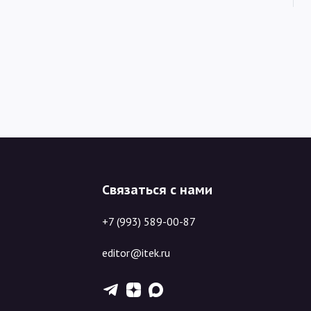
Связаться с нами
+7 (993) 589-00-87
editor@itek.ru
T
Z
X