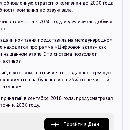
л обновленную стратегию компании до 2030 года
Интервью
бности компания не озвучивала.
ния стоимости к 2030 году и увеличения добычи
Карты
та.
задачи компания представила на международном
О нас
ове находится программа «Цифровой актив» как
 на данном этапе. Это система позволяет
 активов.
@Infotek_Russia
ий, в котором, в отличие от созданного вручную
х кандидатов на бурение и на 25% выше чистый
 издание.
 принятый в сентябре 2018 года, предусматривал
тонн к 2030 году.
Перейти в
Дзен