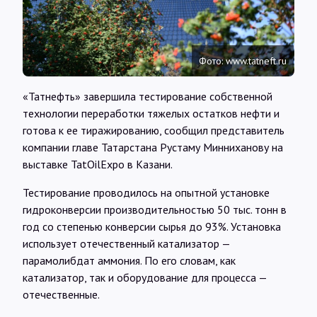
Интервью
Карты
Фото: www.tatneft.ru
«Татнефть» завершила тестирование собственной
О нас
технологии переработки тяжелых остатков нефти и
готова к ее тиражированию, сообщил представитель
компании главе Татарстана Рустаму Минниханову на
@Infotek_Russia
выставке TatOilExpo в Казани.
Тестирование проводилось на опытной установке
гидроконверсии производительностью 50 тыс. тонн в
год со степенью конверсии сырья до 93%. Установка
использует отечественный катализатор —
парамолибдат аммония. По его словам, как
катализатор, так и оборудование для процесса —
отечественные.