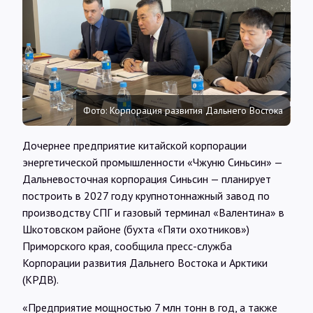
Интервью
Карты
О нас
Фото: Корпорация развития Дальнего Востока
Дочернее предприятие китайской корпорации
@Infotek_Russia
энергетической промышленности «Чжуню Синьсин» —
Дальневосточная корпорация Синьсин — планирует
построить в 2027 году крупнотоннажный завод по
производству СПГ и газовый терминал «Валентина» в
Шкотовском районе (бухта «Пяти охотников»)
Приморского края, сообщила пресс-служба
Корпорации развития Дальнего Востока и Арктики
(КРДВ).
«Предприятие мощностью 7 млн тонн в год, а также