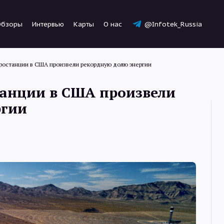
Обзоры
Интервью
Карты
О нас
@Infotek_Russia
ростанции в США произвели рекордную долю энергии
танции в США произвели
ргии
Новости
Статьи
Обзоры