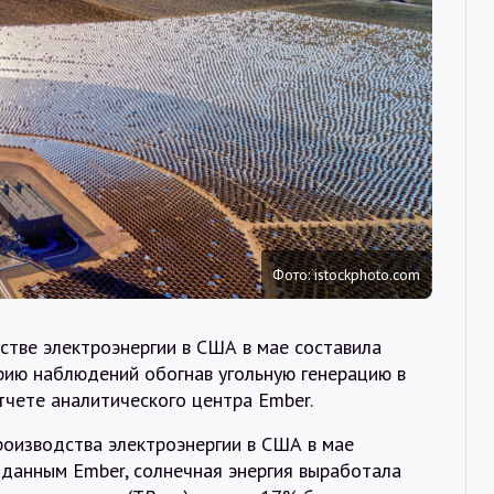
Интервью
Карты
О нас
@Infotek_Russia
Фото: istockphoto.com
стве электроэнергии в США в мае составила
рию наблюдений обогнав угольную генерацию в
тчете аналитического центра Ember.
роизводства электроэнергии в США в мае
о данным Ember, солнечная энергия выработала