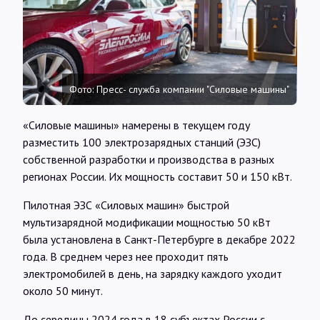
Интервью
Карты
Фото: Пресс- служба компании "Силовые машины"
О нас
«Силовые машины» намерены в текущем году
разместить 100 электрозарядных станций (ЭЗС)
@Infotek_Russia
собственной разработки и производства в разных
регионах России. Их мощность составит 50 и 150 кВт.
Пилотная ЭЗС «Силовых машин» быстрой
мультизарядной модификации мощностью 50 кВт
была установлена в Санкт-Петербурге в декабре 2022
года. В среднем через нее проходит пять
электромобилей в день, на зарядку каждого уходит
около 50 минут.
До середины 2024 года в 18 субъектах России с