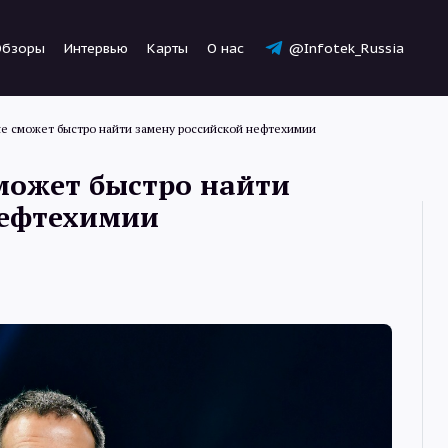
Обзоры
Интервью
Карты
О нас
@Infotek_Russia
 не сможет быстро найти замену российской нефтехимии
сможет быстро найти
нефтехимии
Новости
Статьи
Обзоры