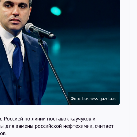
Интервью
Карты
О нас
@Infotek_Russia
Фото: business-gazeta.ru
с Россией по линии поставок каучуков и
ды для замены российской нефтехимии, считает
ов.