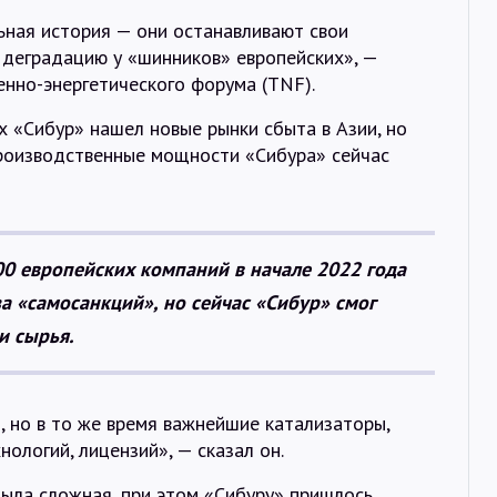
ьная история — они останавливают свои
 деградацию у «шинников» европейских», —
нно-энергетического форума (TNF).
х «Сибур» нашел новые рынки сбыта в Азии, но
Производственные мощности «Сибура» сейчас
00 европейских компаний в начале 2022 года
за «самосанкций», но сейчас «Сибур» смог
и сырья.
 но в то же время важнейшие катализаторы,
нологий, лицензий», — сказал он.
была сложная, при этом «Сибуру» пришлось