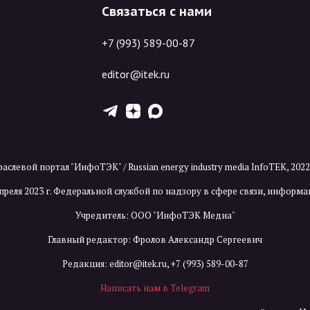
Связаться с нами
+7 (993) 589-00-87
editor@itek.ru
T
Z
X
аслевой портал "ИнфоТЭК" / Russian energy industry media InfoTEK, 202
преля 2023 г. Федеральной службой по надзору в сфере связи, инфор
Учредитель: ООО "ИнфоТЭК Медиа"
Главный редактор: Фролов Александр Сергеевич
Редакция:
editor@itek.ru
,
+7 (993) 589-00-87
Написать нам в Telegram