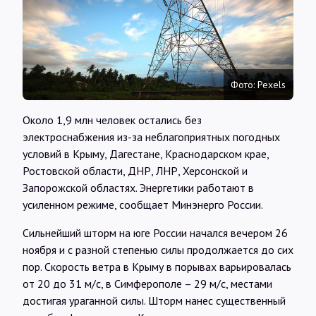
Интервью
Карты
Фото: Pexels
О нас
Около 1,9 млн человек остались без
электроснабжения из-за неблагоприятных погодных
@Infotek_Russia
условий в Крыму, Дагестане, Краснодарском крае,
Ростовской области, ДНР, ЛНР, Херсонской и
Запорожской областях. Энергетики работают в
усиленном режиме, сообщает Минэнерго России.
Сильнейший шторм на юге России начался вечером 26
ноября и с разной степенью силы продолжается до сих
пор. Скорость ветра в Крыму в порывах варьировалась
от 20 до 31 м/с, в Симферополе – 29 м/с, местами
достигая ураганной силы. Шторм нанес существенный