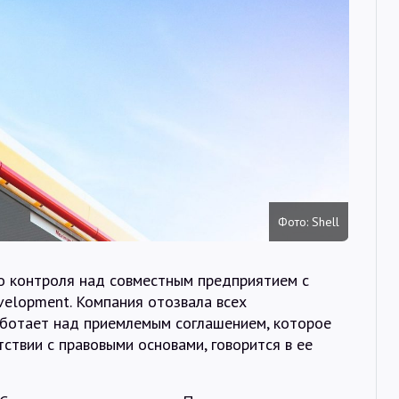
Интервью
Карты
О нас
@Infotek_Russia
Фото: Shell
го контроля над совместным предприятием с
velopment. Компания отозвала всех
ботает над приемлемым соглашением, которое
ствии с правовыми основами, говорится в ее