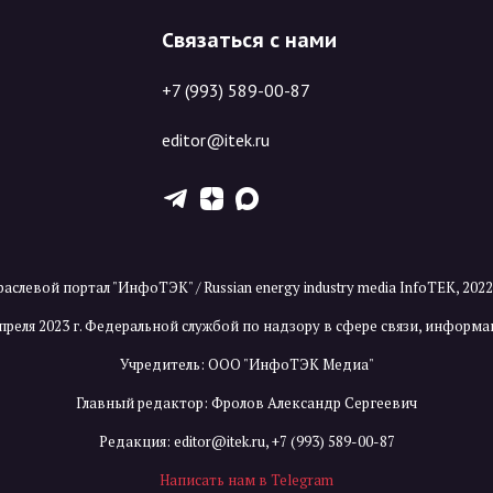
Связаться с нами
+7 (993) 589-00-87
editor@itek.ru
T
Z
X
аслевой портал "ИнфоТЭК" / Russian energy industry media InfoTEK, 202
преля 2023 г. Федеральной службой по надзору в сфере связи, инфор
Учредитель: ООО "ИнфоТЭК Медиа"
Главный редактор: Фролов Александр Сергеевич
Редакция:
editor@itek.ru
,
+7 (993) 589-00-87
Написать нам в Telegram