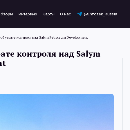
Обзоры
Интервью
Карты
О нас
@Infotek_Russia
а об утрате контроля над Salym Petroleum Development
рате контроля над Salym
nt
Новости
Статьи
Обзоры