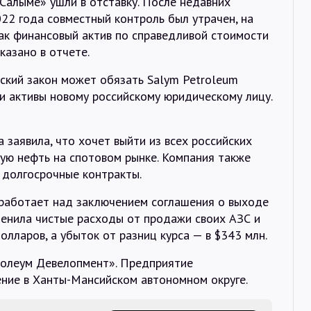
«Салыме» ушли в отставку. После недавних
022 года совместный контроль был утрачен, на
ак финансовый актив по справедливой стоимости
казано в отчете.
йский закон может обязать Salym Petroleum
и активы новому российскому юридическому лицу.
а заявила, что хочет выйти из всех российских
кую нефть на спотовом рынке. Компания также
 долгосрочные контракты.
работает над заключением соглашения о выходе
оценила чистые расходы от продажи своих АЗС и
олларов, а убыток от разниц курса — в $343 млн.
ролеум Девелопмент». Предприятие
ние в Ханты-Мансийском автономном округе.