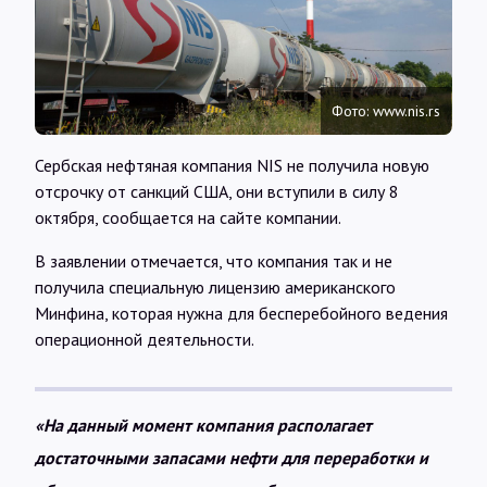
Интервью
Карты
Фото: www.nis.rs
О нас
Сербская нефтяная компания NIS не получила новую
отсрочку от санкций США, они вступили в силу 8
октября, сообщается на сайте компании.
@Infotek_Russia
В заявлении отмечается, что компания так и не
получила специальную лицензию американского
Минфина, которая нужна для бесперебойного ведения
операционной деятельности.
«На данный момент компания располагает
достаточными запасами нефти для переработки и