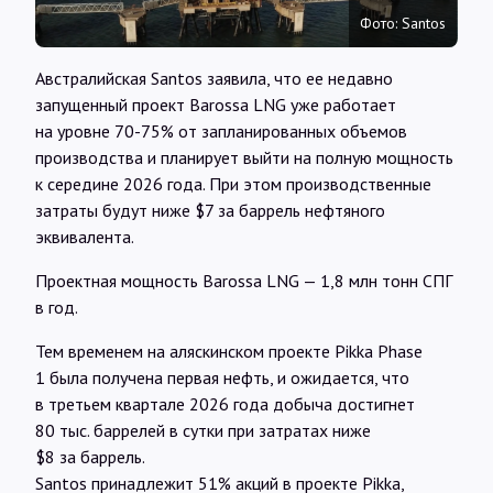
Интервью
Фото: Santos
Австралийская Santos заявила, что ее недавно
Карты
запущенный проект Barossa LNG уже работает
на уровне 70-75% от запланированных объемов
производства и планирует выйти на полную мощность
О нас
к середине 2026 года. При этом производственные
затраты будут ниже $7 за баррель нефтяного
@Infotek_Russia
эквивалента.
Проектная мощность Barossa LNG — 1,8 млн тонн СПГ
в год.
Тем временем на аляскинском проекте Pikka Phase
1 была получена первая нефть, и ожидается, что
в третьем квартале 2026 года добыча достигнет
80 тыс. баррелей в сутки при затратах ниже
$8 за баррель.
Santos принадлежит 51% акций в проекте Pikka,