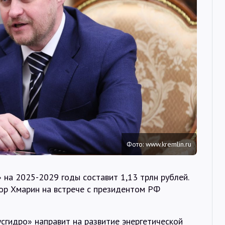
Интервью
Карты
О нас
@Infotek_Russia
Фото: www.kremlin.ru
на 2025-2029 годы составит 1,13 трлн рублей.
ор Хмарин на встрече с президентом РФ
сгидро» направит на развитие энергетической