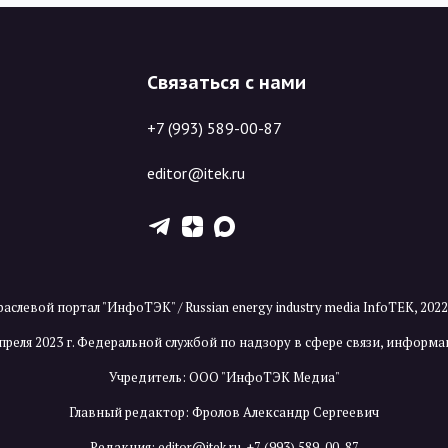
Связаться с нами
+7 (993) 589-00-87
editor@itek.ru
T
Z
X
аслевой портал "ИнфоТЭК" / Russian energy industry media InfoTEK, 202
преля 2023 г. Федеральной службой по надзору в сфере связи, инфор
Учредитель: ООО "ИнфоТЭК Медиа"
Главный редактор: Фролов Александр Сергеевич
Редакция:
editor@itek.ru
,
+7 (993) 589-00-87