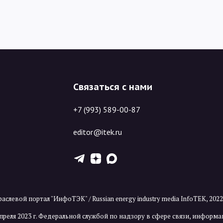
Связаться с нами
+7 (993) 589-00-87
editor@itek.ru
T
Z
X
аслевой портал "ИнфоТЭК" / Russian energy industry media InfoTEK, 202
преля 2023 г. Федеральной службой по надзору в сфере связи, инфор