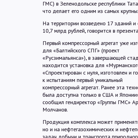
ГМС) в Зеленодольске республики Тат
что делает его одним из самых крупных
На территории возведено 17 зданий и 
10,7 млрд рублей, говорится в презент
Первый компрессорный агрегат уже из
для «Балтийского СПГ» (проект
«Русзимальянса»), в завершающей ста
находится установка для «Мурманског
«Спроектирован с нуля, изготовлен и г
к испытаниям первый уникальный
компрессорный агрегат. Ранее эта техн
была доступна только в США и Японии
сообщил гендиректор «Группы ГМС» А
Молчанов.
Продукция комплекса может применять
но и на нефтегазохимических и нефте
задач добычи и транспорта природного