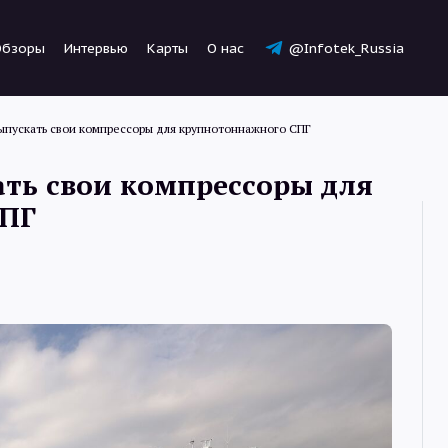
Обзоры
Интервью
Карты
О нас
@Infotek_Russia
выпускать свои компрессоры для крупнотоннажного СПГ
ать свои компрессоры для
СПГ
Новости
Статьи
Обзоры