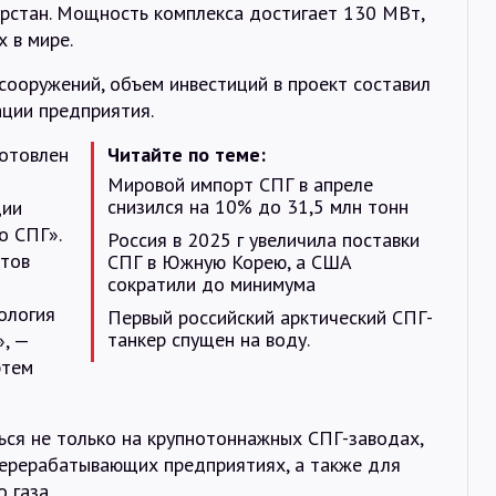
арстан. Мощность комплекса достигает 130 МВт,
 в мире.
сооружений, объем инвестиций в проект составил
ации предприятия.
готовлен
Читайте по теме:
Мировой импорт СПГ в апреле
снизился на 10% до 31,5 млн тонн
дии
о СПГ».
Россия в 2025 г увеличила поставки
отов
СПГ в Южную Корею, а США
сократили до минимума
ология
Первый российский арктический СПГ-
танкер спущен на воду.
», —
ртем
ся не только на крупнотоннажных СПГ-заводах,
перерабатывающих предприятиях, а также для
 газа.