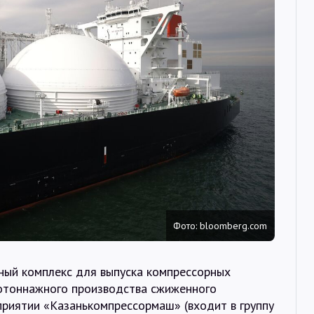
Интервью
Карты
О нас
@Infotek_Russia
Фото: bloomberg.com
ный комплекс для выпуска компрессорных
нотоннажного производства сжиженного
приятии «Казанькомпрессормаш» (входит в группу