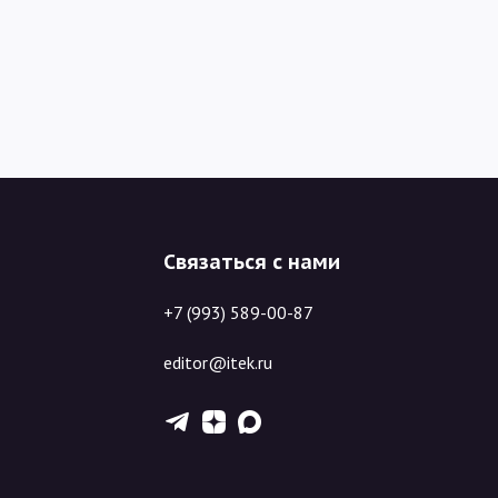
Связаться с нами
+7 (993) 589-00-87
editor@itek.ru
T
Z
X