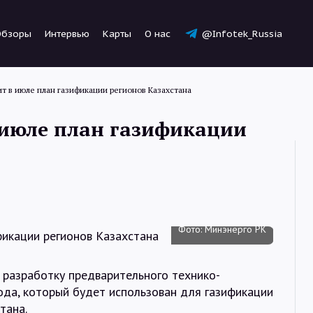
Обзоры
Интервью
Карты
О нас
@Infotek_Russia
т в июле план газификации регионов Казахстана
 июле план газификации
Новости
Статьи
Фото: Минэнерго РК
Обзоры
 разработку предварительного технико-
ода, который будет использован для газификации
тана.