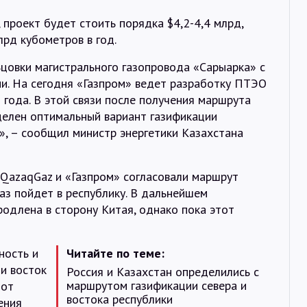
Интервью
проект будет стоить порядка $4,2-4,4 млрд,
рд кубометров в год.
Карты
цовки магистрального газопровода «Сарыарка» с
и. На сегодня «Газпром» ведет разработку ПТЭО
 года. В этой связи после получения маршрута
О нас
делен оптимальный вариант газификации
», – сообщил министр энергетики Казахстана
@Infotek_Russia
QazaqGaz и «Газпром» согласовали маршрут
газ пойдет в республику. В дальнейшем
одлена в сторону Китая, однако пока этот
ность и
Читайте по теме:
и восток
Россия и Казахстан определились с
маршрутом газификации севера и
 от
востока республики
ения