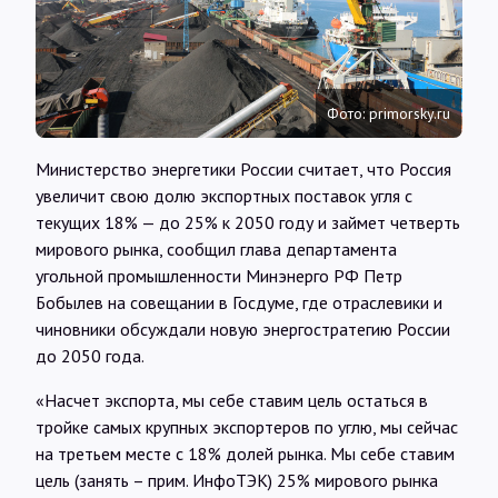
Интервью
Карты
Фото: primorsky.ru
О нас
Министерство энергетики России считает, что Россия
увеличит свою долю экспортных поставок угля с
текущих 18% — до 25% к 2050 году и займет четверть
@Infotek_Russia
мирового рынка, сообщил глава департамента
угольной промышленности Минэнерго РФ Петр
Бобылев на совещании в Госдуме, где отраслевики и
чиновники обсуждали новую энергостратегию России
до 2050 года.
«Насчет экспорта, мы себе ставим цель остаться в
тройке самых крупных экспортеров по углю, мы сейчас
на третьем месте с 18% долей рынка. Мы себе ставим
цель (занять – прим. ИнфоТЭК) 25% мирового рынка