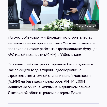
Интервью
Карты
Фото: Росатом
О нас
«Атомстройэкспорт» и Дирекция по строительству
атомной станции при агентстве «Узатом» подписали
протокол о начале работ на стройплощадке будущей
@Infotek_Russia
АЭС малой мощности (АСММ) в Узбекистане.
Обязывающий контракт сторонами был подписан в
мае текущего года. Стороны договорились о
строительстве атомной станции малой мощности
(АСММ) на базе шести реакторов РИТМ-200Н
мощностью 55 МВт каждый в Фаришском районе
Джизакской области рядом с озером Тузкан.