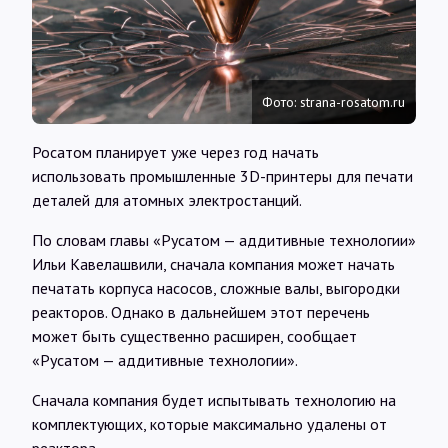
Интервью
Карты
Фото: strana-rosatom.ru
О нас
Росатом планирует уже через год начать
использовать промышленные 3D-принтеры для печати
деталей для атомных электростанций.
@Infotek_Russia
По словам главы «Русатом — аддитивные технологии»
Ильи Кавелашвили, сначала компания может начать
печатать корпуса насосов, сложные валы, выгородки
реакторов. Однако в дальнейшем этот перечень
может быть существенно расширен, сообщает
«Русатом — аддитивные технологии».
Сначала компания будет испытывать технологию на
комплектующих, которые максимально удалены от