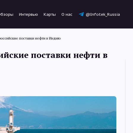
Обзоры
Интервью
Карты
О нас
@Infotek_Russia
 российские поставки нефти в Индию
сийские поставки нефти в
Новости
Статьи
Обзоры