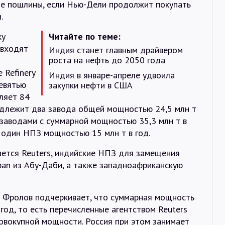
е пошлины, если Нью-Дели продолжит покупать
.
ку
Читайте по теме:
 входят
Индия станет главным драйвером
роста на нефть до 2050 года
 Refinery
Индия в январе-апреле удвоила
девятью
закупки нефти в США
ляет 84
надлежит два завода общей мощностью 24,5 млн т
я заводами с суммарной мощностью 35,3 млн т в
т один НПЗ мощностью 15 млн т в год.
ается Reuters, индийские НПЗ для замещения
ban из Абу-Даби, а также западноафриканскую
 Фролов подчеркивает, что суммарная мощность
год, то есть перечисленные агентством Reuters
овокупной мощности. Россия при этом занимает