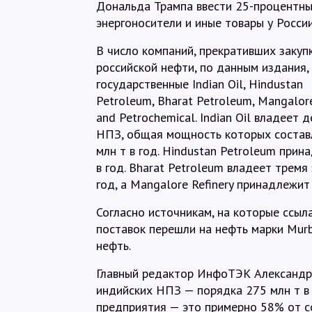
Дональда Трампа ввести 25-процентны
энергоносители и иные товары у России
В число компаний, прекративших закуп
российской нефти, по данным издания,
государственные Indian Oil, Hindustan
Petroleum, Bharat Petroleum, Mangalore
and Petrochemical. Indian Oil владеет 
НПЗ, общая мощность которых состав
млн т в год. Hindustan Petroleum при
в год. Bharat Petroleum владеет трем
год, а Mangalore Refinery принадлежи
Согласно источникам, на которые ссыл
поставок перешли на нефть марки Mur
нефть.
Главный редактор ИнфоТЭК Александр
индийских НПЗ — порядка 275 млн т в 
предприятия — это примерно 58% от с