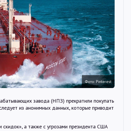
Интервью
Карты
О нас
@Infotek_Russia
Фото: Pinterest
рабатывающих завода (НПЗ) прекратили покупать
 следует из анонимных данных, которые приводит
 скидок», а также с угрозами президента США