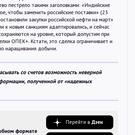
во пестрело такими заголовками: «Индийские
е, чтобы заменить российские поставки» (23
иостановили закупки российской нефти на март»
ели к новым санкциям адаптировались, и сейчас
сохраняются на уровне, который допустим при
лки ОПЕК+. Кстати, это сделка ограничивает и
по наращивания добычи.
расывать со счетов возможность неверной
нформации, полученной от «надежных
Перейти в
Дзен
добном формате