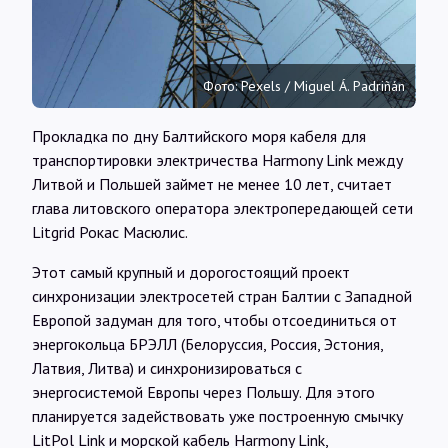
Интервью
Карты
Фото: Pexels / Miguel Á. Padriñán
Прокладка по дну Балтийского моря кабеля для
О нас
транспортировки электричества Harmony Link между
Литвой и Польшей займет не менее 10 лет, считает
глава литовского оператора электропередающей сети
@Infotek_Russia
Litgrid Рокас Масюлис.
Этот самый крупный и дорогостоящий проект
синхронизации электросетей стран Балтии с Западной
Европой задуман для того, чтобы отсоединиться от
энергокольца БРЭЛЛ (Белоруссия, Россия, Эстония,
Латвия, Литва) и синхронизироваться с
энергосистемой Европы через Польшу. Для этого
планируется задействовать уже построенную смычку
LitPol Link и морской кабель Harmony Link,