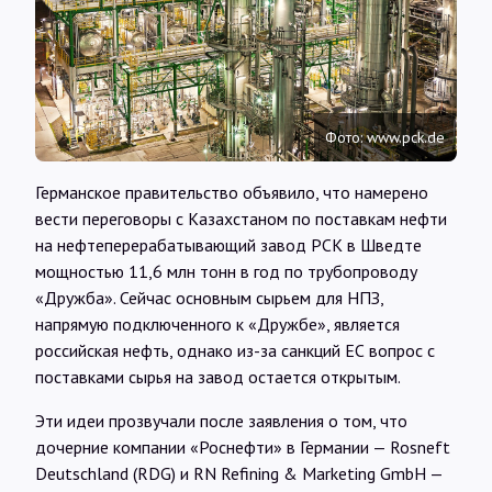
Интервью
Карты
Фото: www.pck.de
О нас
Германское правительство объявило, что намерено
вести переговоры с Казахстаном по поставкам нефти
@Infotek_Russia
на нефтеперерабатывающий завод PCK в Шведте
мощностью 11,6 млн тонн в год по трубопроводу
«Дружба». Сейчас основным сырьем для НПЗ,
напрямую подключенного к «Дружбе», является
российская нефть, однако из-за санкций ЕС вопрос с
поставками сырья на завод остается открытым.
Эти идеи прозвучали после заявления о том, что
дочерние компании «Роснефти» в Германии — Rosneft
Deutschland (RDG) и RN Refining & Marketing GmbH —