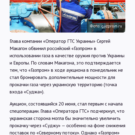
Интервью
Карты
Фото: gazprom.ru
Глава компании «Оператор ГТС Украины» Сергей
О нас
Макагон обвинил российский «Газпром» в
использовании газа в качестве оружия против Украины
и Европы. По словам Макагона, это подтверждается
@Infotek_Russia
тем, что «Газпром» в ходе аукциона в понедельник не
стал бронировать дополнительные мощности для
прокачки газа через украинскую территорию (точка
входа «Суджа»).
Аукцион, состоявшийся 20 июня, стал первым с начала
спецоперации. Глава «Оператора ГТС» подчеркнул, что
украинская сторона могла бы значительно увеличить
прокачку через «Суджу» — особенно на фоне снижения
поставок по «Северному потоку». Однако «Газпром»