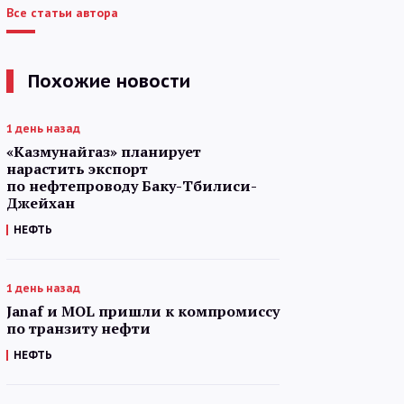
Все статьи автора
Похожие новости
1 день назад
«Казмунайгаз» планирует
нарастить экспорт
по нефтепроводу Баку-Тбилиси-
Джейхан
НЕФТЬ
1 день назад
Janaf и MOL пришли к компромиссу
по транзиту нефти
НЕФТЬ