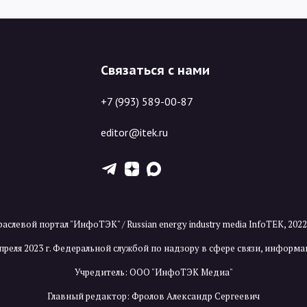
Связаться с нами
+7 (993) 589-00-87
editor@itek.ru
T
Z
X
аслевой портал "ИнфоТЭК" / Russian energy industry media InfoTEK, 202
преля 2023 г. Федеральной службой по надзору в сфере связи, инфор
Учредитель: ООО "ИнфоТЭК Медиа"
Главный редактор: Фролов Александр Сергеевич