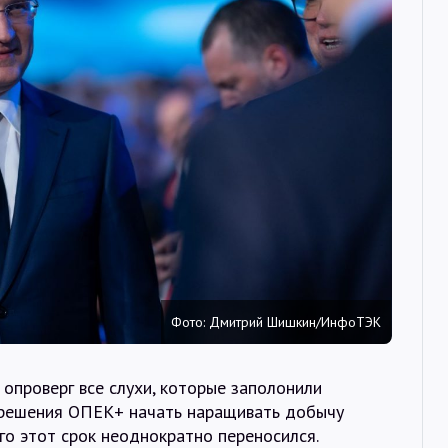
Интервью
Карты
О нас
@Infotek_Russia
Фото: Дмитрий Шишкин/ИнфоТЭК
опроверг все слухи, которые заполонили
 решения ОПЕК+ начать наращивать добычу
ого этот срок неоднократно переносился.