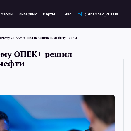
Обзоры
Интервью
Карты
О нас
@Infotek_Russia
почему ОПЕК+ решил наращивать добычу нефти
ему ОПЕК+ решил
нефти
Новости
Статьи
Обзоры