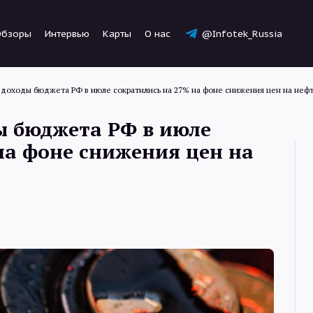
Обзоры
Интервью
Карты
О нас
@Infotek_Russia
доходы бюджета РФ в июле сократились на 27% на фоне снижения цен на нефт
ы бюджета РФ в июле
на фоне снижения цен на
Новости
Статьи
Обзоры