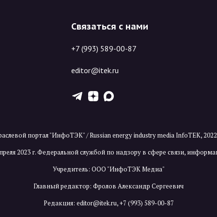
Связаться с нами
+7 (993) 589-00-87
editor@itek.ru
T
Z
X
аслевой портал "ИнфоТЭК" / Russian energy industry media InfoTEK, 202
преля 2023 г. Федеральной службой по надзору в сфере связи, инфор
Учредитель: ООО "ИнфоТЭК Медиа"
Главный редактор: Фролов Александр Сергеевич
Редакция:
editor@itek.ru
,
+7 (993) 589-00-87