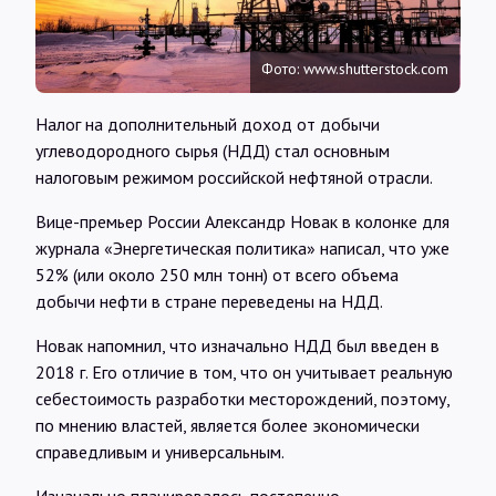
Интервью
Фото: www.shutterstock.com
Карты
Налог на дополнительный доход от добычи
углеводородного сырья (НДД) стал основным
О нас
налоговым режимом российской нефтяной отрасли.
Вице-премьер России Александр Новак в колонке для
@Infotek_Russia
журнала «Энергетическая политика» написал, что уже
52% (или около 250 млн тонн) от всего объема
добычи нефти в стране переведены на НДД.
Новак напомнил, что изначально НДД был введен в
2018 г. Его отличие в том, что он учитывает реальную
себестоимость разработки месторождений, поэтому,
по мнению властей, является более экономически
справедливым и универсальным.