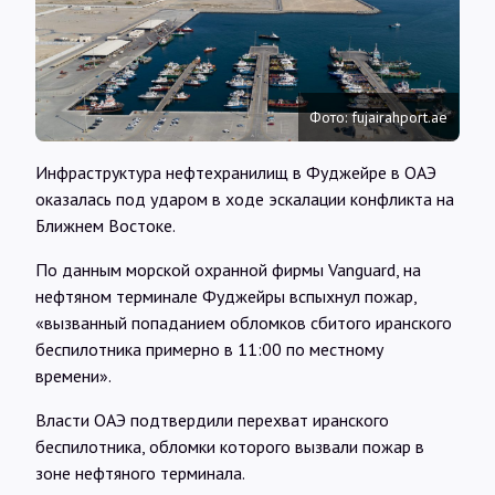
Интервью
Карты
Фото: fujairahport.ae
О нас
Инфраструктура нефтехранилищ в Фуджейре в ОАЭ
оказалась под ударом в ходе эскалации конфликта на
Ближнем Востоке.
@Infotek_Russia
По данным морской охранной фирмы Vanguard, на
нефтяном терминале Фуджейры вспыхнул пожар,
«вызванный попаданием обломков сбитого иранского
беспилотника примерно в 11:00 по местному
времени».
Власти ОАЭ подтвердили перехват иранского
беспилотника, обломки которого вызвали пожар в
зоне нефтяного терминала.