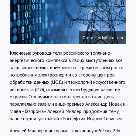
Интервью
Карты
Фото: istockphoto.com
О нас
Ключевые руководители российского топливно-
энергетического комплекса в своих выступлениях все
@Infotek_Russia
чаще акцентируют внимание на стремительном росте
потребления электроэнергии со стороны центров
обработки данных (ЦОД) и технологий искусственного
интеллекта (ИИ), связывая с этим будущее развитие
отрасли. О значимости этого тренда в один день
параллельно заявили вице-премьер Александр Новак и
глава «Газпрома» Алексей Миллер, продолжив тему,
ранее поднятую главой «Роснефти» Игорем Сечиным.
Алексей Миллер в интервью телеканалу «Россия 24»