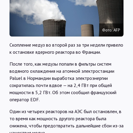
Интервью
Карты
Фото: AFP
О нас
Скопление медуз во второй раз за три недели привело
к остановке ядерного реактора во Франции.
@Infotek_Russia
После того, как медузы попали в фильтры систем
водяного охлаждения на атомной электростанции
Paluel в Нормандии выработка электроэнергии
сократилась почти вдвое — на 2,4 ГВт при общей
мощности в 5,2 ГВт. Об этом сообщил французский
оператор EDF.
Один из четырех реакторов на АЭС был остановлен, в
то время как мощность другого реактора была
снижена, чтобы предотвратить дальнейшие сбои из-за
нашествия медуз.