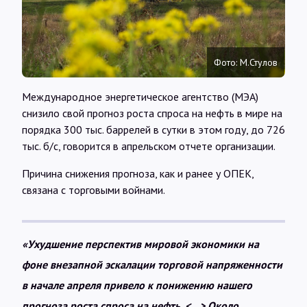
Интервью
Карты
Фото: М.Стулов
Международное энергетическое агентство (МЭА)
О нас
снизило свой прогноз роста спроса на нефть в мире на
порядка 300 тыс. баррелей в сутки в этом году, до 726
@Infotek_Russia
тыс. б/с, говорится в апрельском отчете организации.
Причина снижения прогноза, как и ранее у ОПЕК,
связана с торговыми войнами.
«Ухудшение перспектив мировой экономики на
фоне внезапной эскалации торговой напряженности
в начале апреля привело к понижению нашего
прогноза роста спроса на нефть. <…> Около