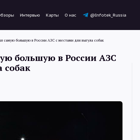
Обзоры
Интервью
Карты
О нас
@Infotek_Russia
ыл самую большую в России АЗС с местами для выгула собак
ую большую в России АЗС
а собак
Новости
Статьи
Обзоры