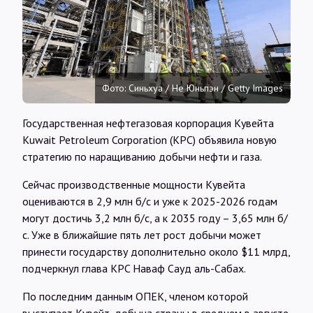
Интервью
Карты
Фото: Синьхуа / Не Юньпэн / Getty Images
О нас
Государственная нефтегазовая корпорация Кувейта
Kuwait Petroleum Corporation (KPC) объявила новую
@Infotek_Russia
стратегию по наращиванию добычи нефти и газа.
Сейчас производственные мощности Кувейта
оцениваются в 2,9 млн б/с и уже к 2025-2026 годам
могут достичь 3,2 млн б/с, а к 2035 году – 3,65 млн б/
с. Уже в ближайшие пять лет рост добычи может
принести государству дополнительно около $11 млрд,
подчеркнул глава KPC Наваф Сауд аль-Сабах.
По последним данным ОПЕК, членом которой
выступает Кувейт, добыча страны в среднем в августе