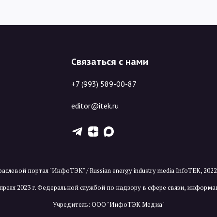
Связаться с нами
+7 (993) 589-00-87
editor@itek.ru
T
Z
X
аслевой портал "ИнфоТЭК" / Russian energy industry media InfoTEK, 202
преля 2023 г. Федеральной службой по надзору в сфере связи, инфор
Учредитель: ООО "ИнфоТЭК Медиа"