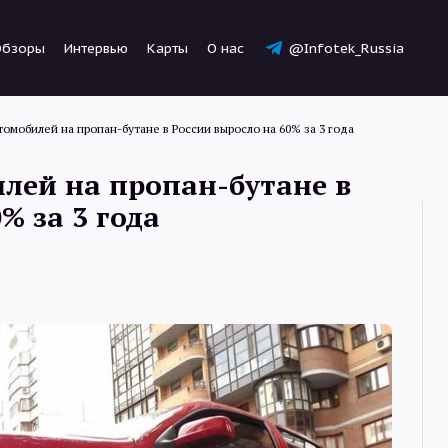
Обзоры
Интервью
Карты
О нас
@Infotek_Russia
томобилей на пропан-бутане в России выросло на 60% за 3 года
лей на пропан-бутане в
% за 3 года
Новости
Статьи
Обзоры