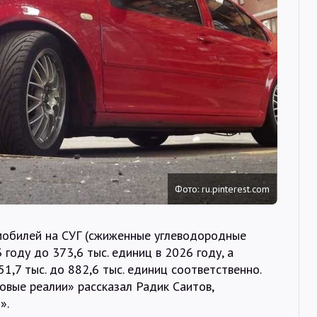
Интервью
Карты
О нас
@Infotek_Russia
Фото: ru.pinterest.com
мобилей на СУГ (сжиженные углеводородные
 году до 373,6 тыс. единиц в 2026 году, а
51,7 тыс. до 882,6 тыс. единиц соответственно.
овые реалии» рассказал Радик Саитов,
».