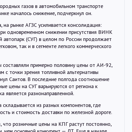
ородных газов в автомобильном транспорте
ынке началось снижение, подчеркнул он.
а, на рынке АГЗС усиливается консолидация:
 при одновременном снижении присутствия ВИНК
ый автопарк (СУГ) в целом по России продолжает
егковом, так и в сегменте легкого коммерческого
ы составляли примерно половину цены от АИ-92,
м с точки зрения топливной альтернативы
нул Саитов. В последние полгода соотношение
ые цены на СУГ варьируются от региона к
ка является разнонаправленной.
а складывается из разных компонентов, где
ость и стоимость доставки по железной дороге.
, что розничные цены на КПГ растут постоянно,
, чем основной конкурент — ДТ. Еще в начале