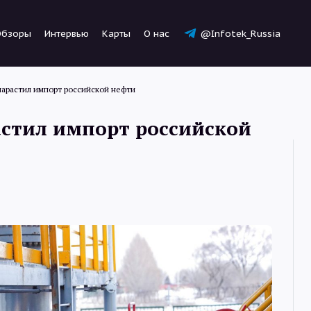
Обзоры
Интервью
Карты
О нас
@Infotek_Russia
нарастил импорт российской нефти
астил импорт российской
Новости
Статьи
Обзоры