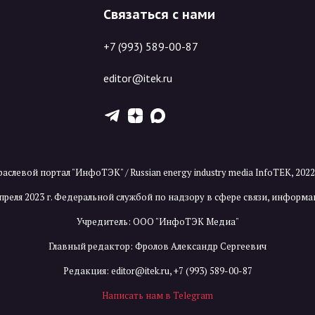
Связаться с нами
+7 (993) 589-00-87
editor@itek.ru
T
Z
X
аслевой портал "ИнфоТЭК" / Russian energy industry media InfoTEK, 202
преля 2023 г. Федеральной службой по надзору в сфере связи, инфор
Учредитель: ООО "ИнфоТЭК Медиа"
Главный редактор: Фролов Александр Сергеевич
Редакция:
editor@itek.ru
,
+7 (993) 589-00-87
Написать нам в Telegram