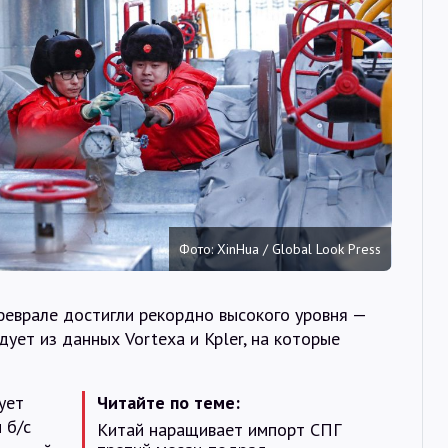
Интервью
Карты
О нас
@Infotek_Russia
Фото: XinHua / Global Look Press
феврале достигли рекордно высокого уровня —
едует из данных Vortexa и Kpler, на которые
ует
Читайте по теме:
 б/с
Китай наращивает импорт СПГ