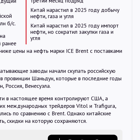
третий месяц подряд
ыдущий
Китай нарастил в 2025 году добычу
йской
нефти, газа и угля
лн б/с.
Китай нарастил в 2025 году импорт
нефти, но сократил закупки газа и
на
угля
й ранее
ниже цены на нефть марки ICE Brent с поставками
атывающие заводы начали скупать российскую
З в провинции Шаньдун, которые в последние годы
н, Россия, Венесуэла.
ти в настоящее время контролируют США, а
х международных трейдеров Vitol и Trafigura,
лись по сравнению с Brent. Однако китайские
ь, скидки на которую сохраняются.