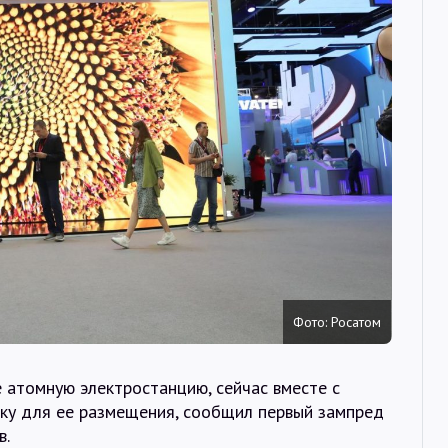
Интервью
Карты
О нас
@Infotek_Russia
Фото: Росатом
е атомную электростанцию, сейчас вместе с
ку для ее размещения, сообщил первый зампред
в.