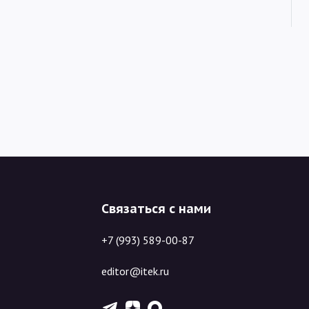
Связаться с нами
+7 (993) 589-00-87
editor@itek.ru
T
Z
X