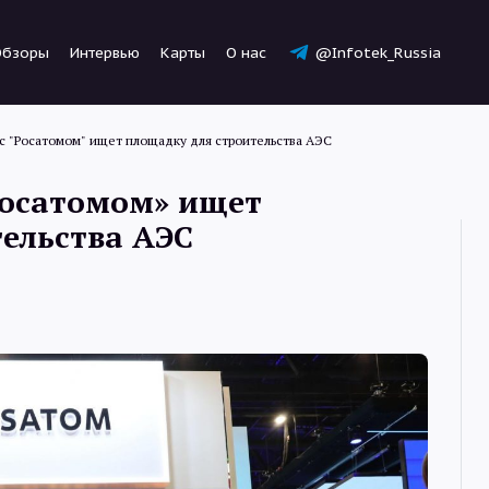
Обзоры
Интервью
Карты
О нас
@Infotek_Russia
 с "Росатомом" ищет площадку для строительства АЭС
Росатомом» ищет
ельства АЭС
Новости
Статьи
Обзоры