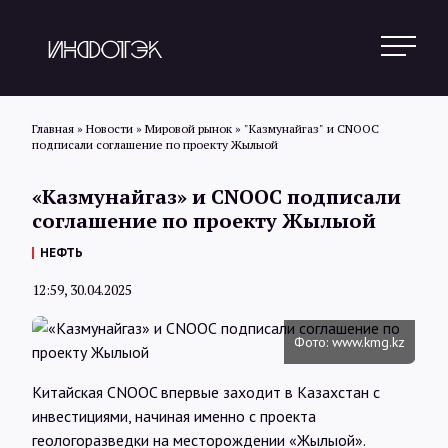
Главная
»
Новости
»
Мировой рынок
»
"Казмунайгаз" и CNOOС
подписали соглашение по проекту Жылыой
Поиск
«Казмунайгаз» и CNOOС подписали
соглашение по проекту Жылыой
Новости
НЕФТЬ
12:59, 30.04.2025
Статьи
Фото: www.kmg.kz
Обзоры
Китайская CNOOC впервые заходит в Казахстан с
инвестициями, начиная именно с проекта
геологоразведки на месторождении «Жылыой».