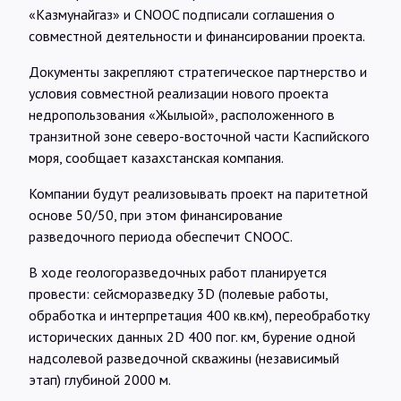
Интервью
«Казмунайгаз» и CNOOC подписали соглашения о
совместной деятельности и финансировании проекта.
Карты
Документы закрепляют стратегическое партнерство и
условия совместной реализации нового проекта
недропользования «Жылыой», расположенного в
О нас
транзитной зоне северо-восточной части Каспийского
моря, сообщает казахстанская компания.
@Infotek_Russia
Компании будут реализовывать проект на паритетной
основе 50/50, при этом финансирование
разведочного периода обеспечит CNOOC.
В ходе геологоразведочных работ планируется
провести: сейсморазведку 3D (полевые работы,
обработка и интерпретация 400 кв.км), переобработку
исторических данных 2D 400 пог. км, бурение одной
надсолевой разведочной скважины (независимый
этап) глубиной 2000 м.