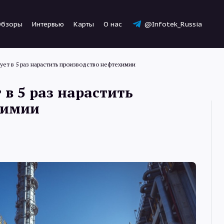
Обзоры
Интервью
Карты
О нас
@Infotek_Russia
ует в 5 раз нарастить производство нефтехимии
 в 5 раз нарастить
химии
Новости
Статьи
Обзоры