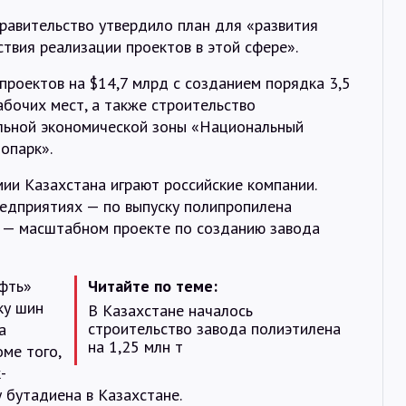
равительство утвердило план для «развития
твия реализации проектов в этой сфере».
роектов на $14,7 млрд с созданием порядка 3,5
абочих мест, а также строительство
льной экономической зоны «Национальный
опарк».
ии Казахстана играют российские компании.
редприятиях — по выпуску полипропилена
» — масштабном проекте по созданию завода
фть»
Читайте по теме:
ку шин
В Казахстане началось
строительство завода полиэтилена
а
на 1,25 млн т
оме того,
-
 бутадиена в Казахстане.