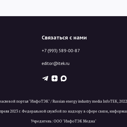
Связаться с нами
+7 (993) 589-00-87
editor@itek.ru
T
Z
X
аслевой портал "ИнфоТЭК" / Russian energy industry media InfoTEK, 202
преля 2023 г. Федеральной службой по надзору в сфере связи, инфор
Учредитель: ООО "ИнфоТЭК Медиа"