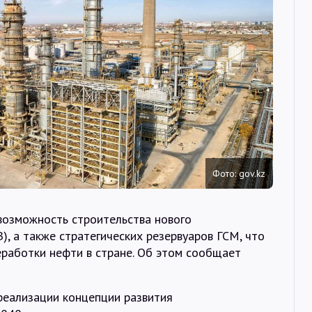
Интервью
Карты
О нас
@Infotek_Russia
Фото: gov.kz
возможность строительства нового
, а также стратегических резервуаров ГСМ, что
еработки нефти в стране. Об этом сообщает
реализации концепции развития