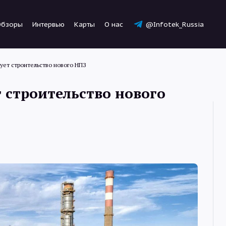
Обзоры
Интервью
Карты
О нас
@Infotek_Russia
ует строительство нового НПЗ
 строительство нового
Новости
Статьи
Обзоры