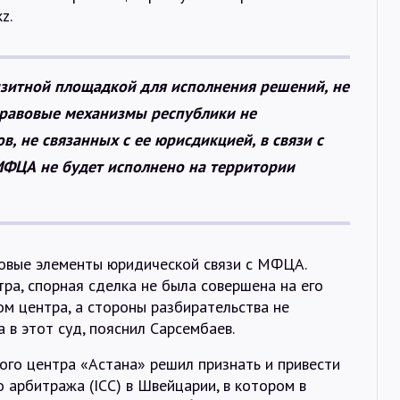
Интервью
z.
Карты
анзитной площадкой для исполнения решений, не
 правовые механизмы республики не
О нас
, не связанных с ее юрисдикцией, в связи с
МФЦА не будет исполнено на территории
@Infotek_Russia
зовые элементы юридической связи с МФЦА.
тра, спорная сделка не была совершена на его
ом центра, а стороны разбирательства не
 в этот суд, пояснил Сарсембаев.
го центра «Астана» решил признать и привести
арбитража (ICC) в Швейцарии, в котором в