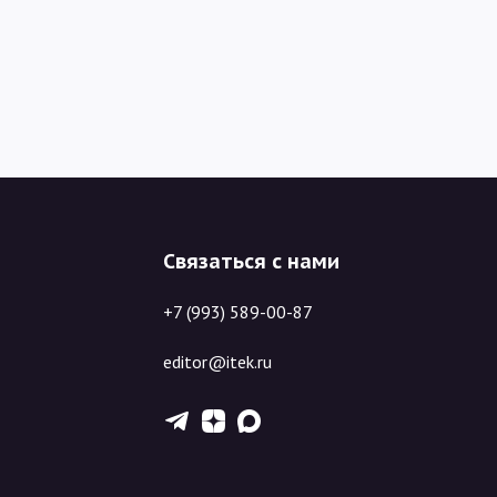
Связаться с нами
+7 (993) 589-00-87
editor@itek.ru
T
Z
X