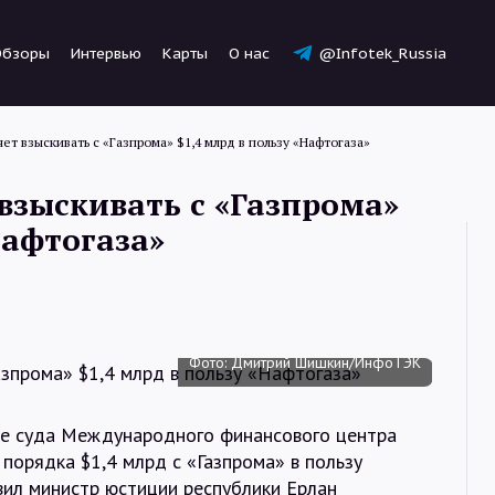
Обзоры
Интервью
Карты
О нас
@Infotek_Russia
нет взыскивать с «Газпрома» $1,4 млрд в пользу «Нафтогаза»
 взыскивать с «Газпрома»
Нафтогаза»
Новости
Статьи
Фото: Дмитрий Шишкин/ИнфоТЭК
Обзоры
ие суда Международного финансового центра
 порядка $1,4 млрд с «Газпрома» в пользу
вил министр юстиции республики Ерлан