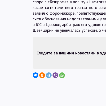
споре с «Газпрома» в пользу «Нафтога
касается пятилетнего транзитного сог
заявил о форс-мажоре, препятствующем
счел обоснования недостаточными для
в ICC в Цюрихе, арбитраж его удовлет
Швейцарии не увенчалась успехом, о 
Следите за нашими новостями в у